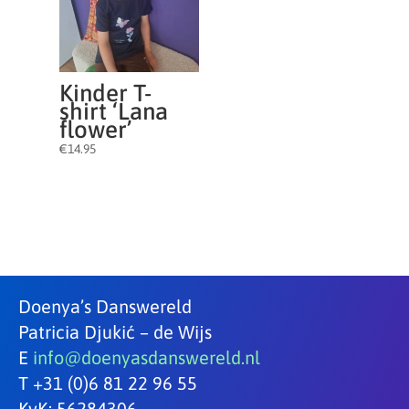
Kinder T-
shirt ‘Lana
flower’
€
14.95
Doenya’s Danswereld
Patricia Djukić – de Wijs
E
info@doenyasdanswereld.nl
T +31 (0)6 81 22 96 55
KvK: 56284306