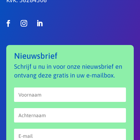
Nieuwsbrief
Schrijf u nu in voor onze nieuwsbrief en
ontvang deze gratis in uw e-mailbox.