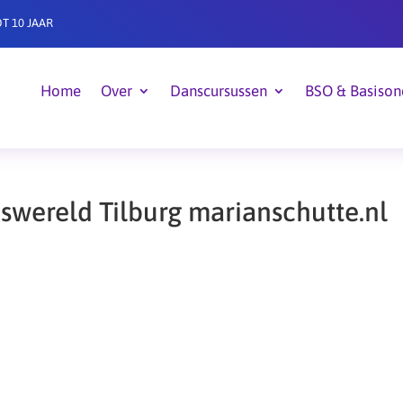
T 10 JAAR
Home
Over
Danscursussen
BSO & Basison
wereld Tilburg marianschutte.nl