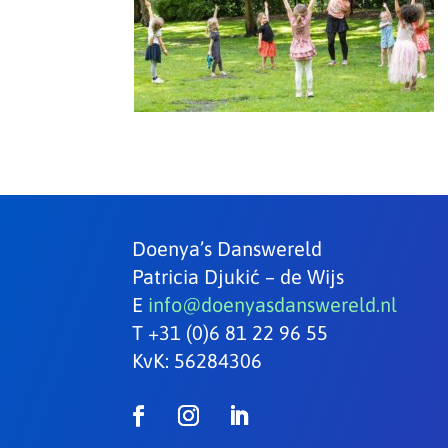
Doenya’s Danswereld
Patricia Djukić – de Wijs
E
info@doenyasdanswereld.nl
T +31 (0)6 81 22 96 55
KvK: 56284306