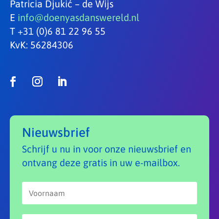
Patricia Djukić – de Wijs
E
info@doenyasdanswereld.nl
T +31 (0)6 81 22 96 55
KvK: 56284306
Nieuwsbrief
Schrijf u nu in voor onze nieuwsbrief en
ontvang deze gratis in uw e-mailbox.