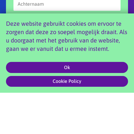
Deze website gebruikt cookies om ervoor te
zorgen dat deze zo soepel mogelijk draait. Als
u doorgaat met het gebruik van de website,
Aanmelden
gaan we er vanuit dat u ermee instemt.
Ok
0
Copyright 2026 Doenya’s Danswereld |
Privacyvoorwaarden
|
Cookie Policy
Website foto’s: Marian Shutte | Site by
Creative Compound