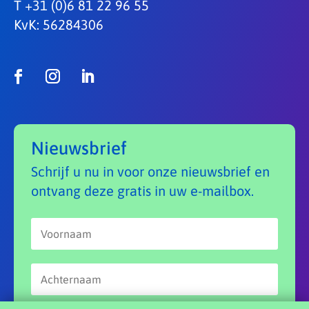
T +31 (0)6 81 22 96 55
KvK: 56284306
Nieuwsbrief
Schrijf u nu in voor onze nieuwsbrief en
ontvang deze gratis in uw e-mailbox.