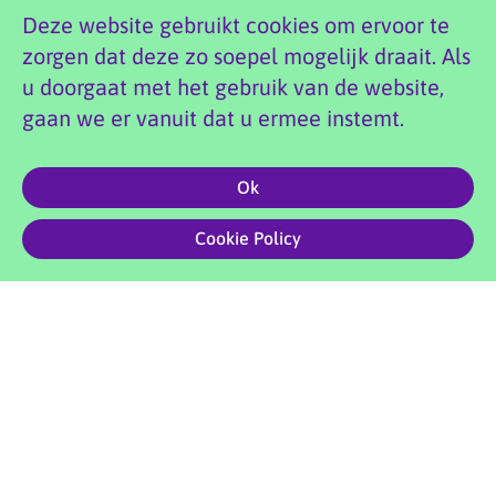
Deze website gebruikt cookies om ervoor te
zorgen dat deze zo soepel mogelijk draait. Als
u doorgaat met het gebruik van de website,
Aanmelden
gaan we er vanuit dat u ermee instemt.
Ok
0
Copyright 2026 Doenya’s Danswereld |
Privacyvoorwaarden
|
Cookie Policy
Website foto’s: Marian Shutte | Site by
Creative Compound