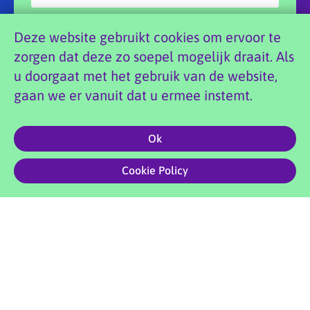
Deze website gebruikt cookies om ervoor te
zorgen dat deze zo soepel mogelijk draait. Als
u doorgaat met het gebruik van de website,
Aanmelden
gaan we er vanuit dat u ermee instemt.
Ok
0
Copyright 2026 Doenya’s Danswereld |
Privacyvoorwaarden
|
Cookie Policy
Website foto’s: Marian Shutte | Site by
Creative Compound