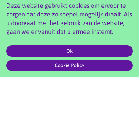
Deze website gebruikt cookies om ervoor te
zorgen dat deze zo soepel mogelijk draait. Als
u doorgaat met het gebruik van de website,
Aanmelden
gaan we er vanuit dat u ermee instemt.
Ok
0
Copyright 2026 Doenya’s Danswereld |
Privacyvoorwaarden
|
Cookie Policy
Website foto’s: Marian Shutte | Site by
Creative Compound