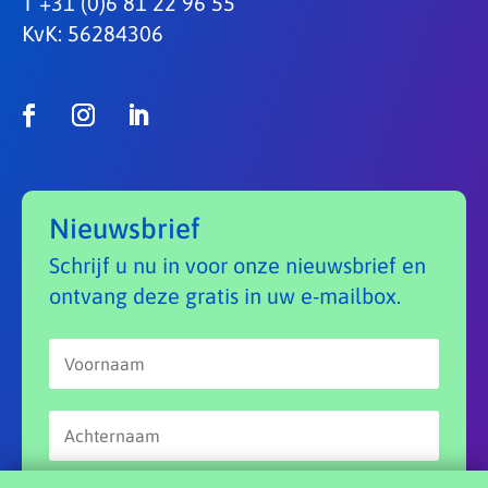
T +31 (0)6 81 22 96 55
KvK: 56284306
Nieuwsbrief
Schrijf u nu in voor onze nieuwsbrief en
ontvang deze gratis in uw e-mailbox.