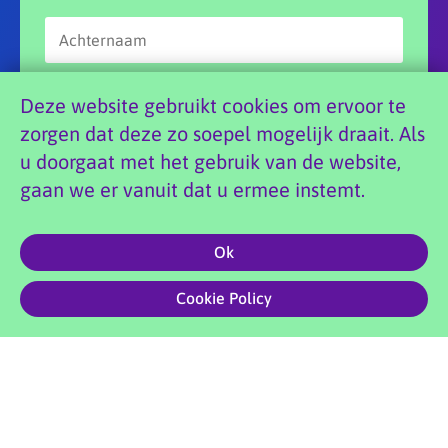
Deze website gebruikt cookies om ervoor te
zorgen dat deze zo soepel mogelijk draait. Als
u doorgaat met het gebruik van de website,
Aanmelden
gaan we er vanuit dat u ermee instemt.
Ok
0
Copyright 2026 Doenya’s Danswereld |
Privacyvoorwaarden
|
Cookie Policy
Website foto’s: Marian Shutte | Site by
Creative Compound