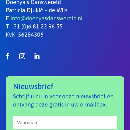
Doenya’s Danswereld
Patricia Djukić – de Wijs
E
info@doenyasdanswereld.nl
T +31 (0)6 81 22 96 55
KvK: 56284306
Nieuwsbrief
Schrijf u nu in voor onze nieuwsbrief en
ontvang deze gratis in uw e-mailbox.