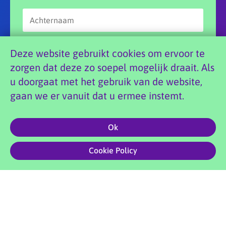
Deze website gebruikt cookies om ervoor te
zorgen dat deze zo soepel mogelijk draait. Als
u doorgaat met het gebruik van de website,
Aanmelden
gaan we er vanuit dat u ermee instemt.
Ok
0
Copyright 2026 Doenya’s Danswereld |
Privacyvoorwaarden
|
Cookie Policy
Website foto’s: Marian Shutte | Site by
Creative Compound