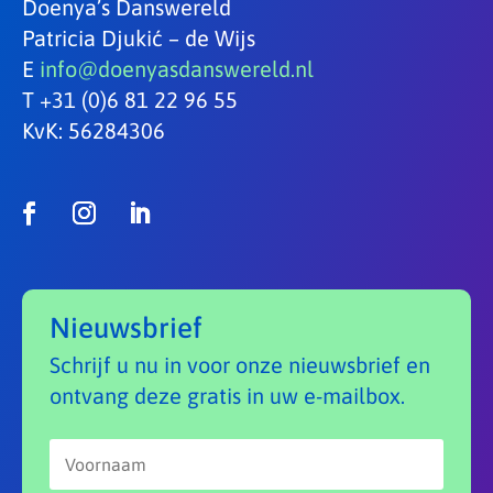
Doenya’s Danswereld
Patricia Djukić – de Wijs
E
info@doenyasdanswereld.nl
T +31 (0)6 81 22 96 55
KvK: 56284306
Nieuwsbrief
Schrijf u nu in voor onze nieuwsbrief en
ontvang deze gratis in uw e-mailbox.