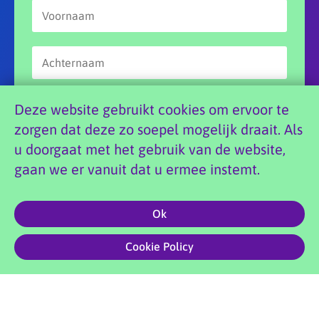
Deze website gebruikt cookies om ervoor te
zorgen dat deze zo soepel mogelijk draait. Als
u doorgaat met het gebruik van de website,
Aanmelden
gaan we er vanuit dat u ermee instemt.
Ok
0
Copyright 2026 Doenya’s Danswereld |
Privacyvoorwaarden
|
Cookie Policy
Website foto’s: Marian Shutte | Site by
Creative Compound