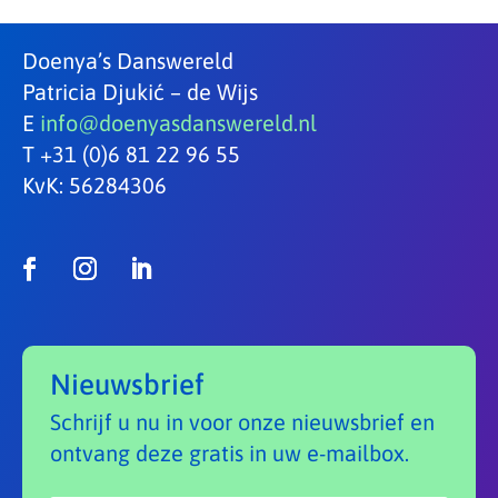
Doenya’s Danswereld
Patricia Djukić – de Wijs
E
info@doenyasdanswereld.nl
T +31 (0)6 81 22 96 55
KvK: 56284306
Nieuwsbrief
Schrijf u nu in voor onze nieuwsbrief en
ontvang deze gratis in uw e-mailbox.